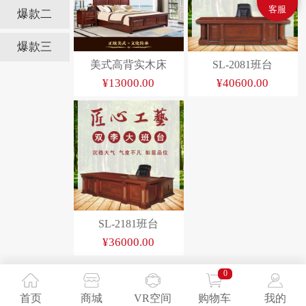
客服
爆款二
爆款三
美式高背实木床
SL-2081班台
¥13000.00
¥40600.00
SL-2181班台
¥36000.00
0
首页
商城
VR空间
购物车
我的