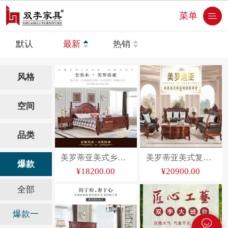
菜单
默认
最新
热销
风格
空间
品类
美罗蒂亚美式乡村实木...
美罗蒂亚美式复古沙发
爆款
¥18200.00
¥20900.00
全部
爆款一