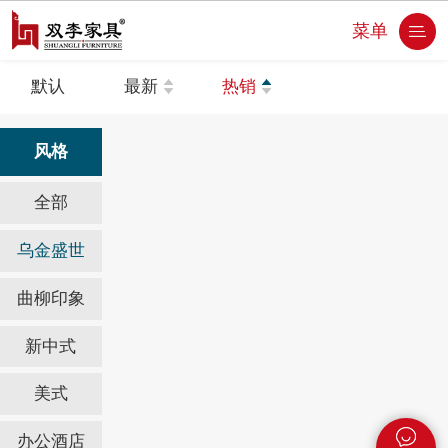
菜单
默认
最新
热销
风格
全部
乌金盛世
曲柳印象
新中式
美式
办公酒店