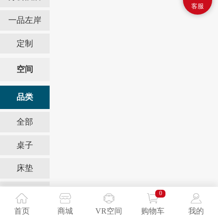
客服
一品左岸
定制
空间
品类
全部
桌子
床垫
梳妆台
0
首页
商城
VR空间
购物车
我的
沙发