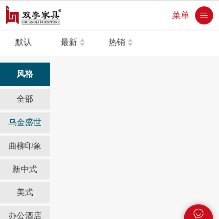
菜单
默认
最新
热销
风格
全部
乌金盛世
曲柳印象
新中式
美式
办公酒店