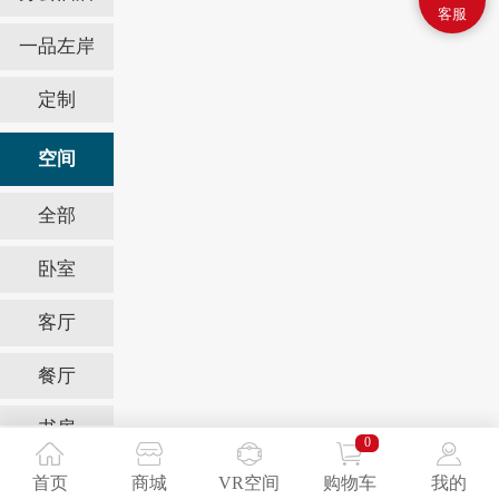
客服
一品左岸
定制
空间
全部
卧室
客厅
餐厅
书房
0
办公室
首页
商城
VR空间
购物车
我的