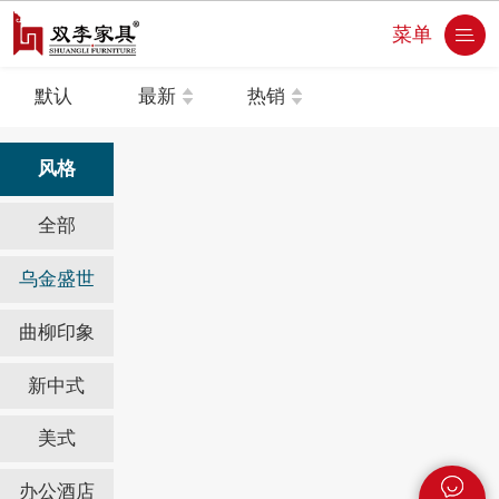
菜单
默认
最新
热销
风格
全部
乌金盛世
曲柳印象
新中式
美式
办公酒店