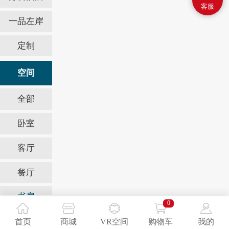
客服
一品左岸
定制
空间
全部
卧室
客厅
餐厅
书房
0
办公室
首页
商城
VR空间
购物车
我的