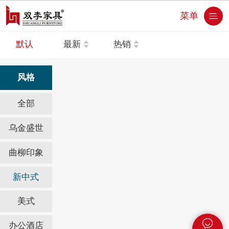
菜单
默认
最新
热销
风格
全部
乌金盛世
曲柳印象
新中式
美式
办公酒店