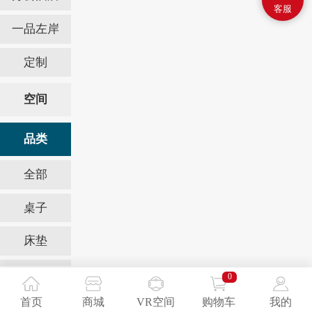
客服
一品左岸
定制
空间
品类
全部
桌子
床垫
梳妆台
0
首页
商城
VR空间
购物车
我的
沙发