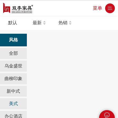
菜单
默认
最新
热销
风格
全部
乌金盛世
曲柳印象
新中式
美式
办公酒店