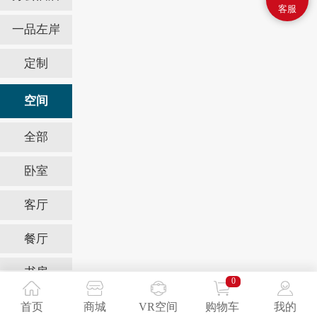
客服
一品左岸
定制
空间
全部
卧室
客厅
餐厅
书房
0
办公室
首页
商城
VR空间
购物车
我的