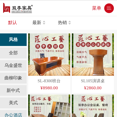
菜单
默认
最新
热销
风格
全部
乌金盛世
曲柳印象
SL-8300班台
SL105演讲桌
¥8980.00
¥2860.00
新中式
美式
办公酒店