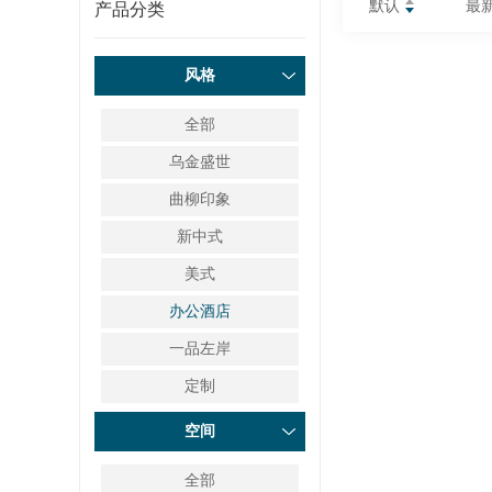
默认
最
产品分类
风格
全部
乌金盛世
曲柳印象
新中式
美式
办公酒店
一品左岸
定制
空间
全部