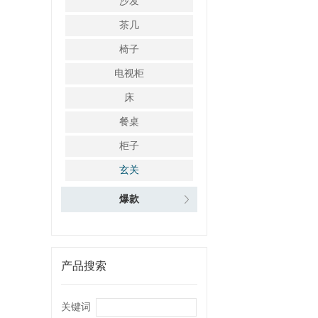
沙发
茶几
椅子
电视柜
床
餐桌
柜子
玄关
爆款
产品搜索
关键词