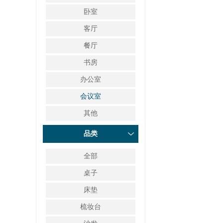
卧室
客厅
餐厅
书房
办公室
会议室
其他
品类
全部
桌子
床垫
梳妆台