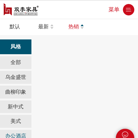
菜单
默认
最新
热销
风格
全部
乌金盛世
曲柳印象
新中式
美式
办公酒店