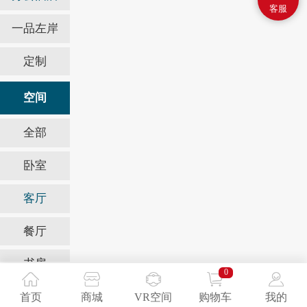
客服
一品左岸
定制
空间
全部
卧室
客厅
餐厅
书房
0
办公室
首页
商城
VR空间
购物车
我的