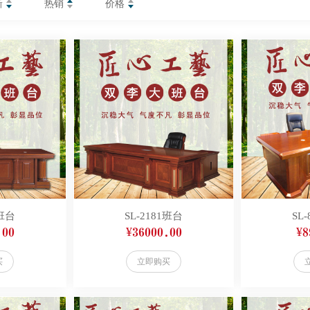
新
热销
价格
1班台
SL-2181班台
SL
.00
¥36000.00
¥8
买
立即购买