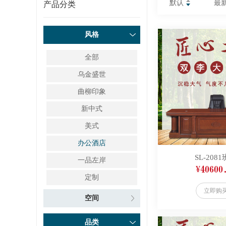
默认
最
产品分类
风格
全部
乌金盛世
曲柳印象
新中式
美式
办公酒店
SL-208
一品左岸
¥40600
定制
立即购
空间
品类