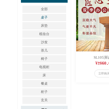
全部
桌子
床垫
梳妆台
沙发
茶几
SL105
椅子
¥2860.
电视柜
立即购
床
餐桌
柜子
玄关