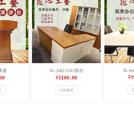
SL-km
演讲桌
SL-AB15201班台
¥2
00
¥3100.00
买
立即购买