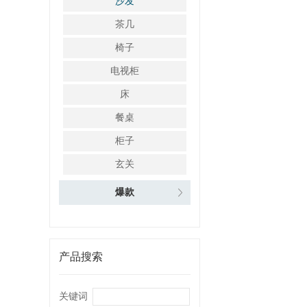
沙发
茶几
椅子
电视柜
床
餐桌
柜子
玄关
爆款
产品搜索
关键词