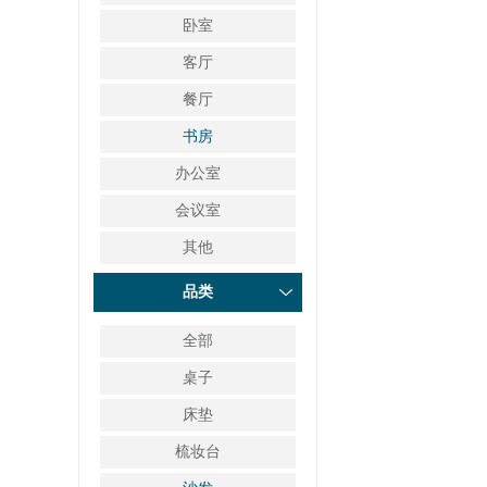
卧室
客厅
餐厅
书房
办公室
会议室
其他
品类
全部
桌子
床垫
梳妆台