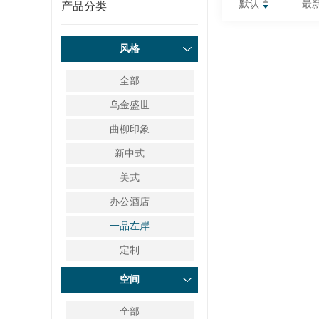
默认
最
产品分类
风格
全部
乌金盛世
曲柳印象
新中式
美式
办公酒店
一品左岸
定制
空间
全部