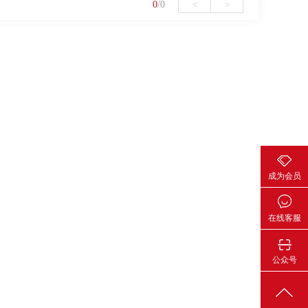
0
/0
<
>
成为会员
在线客服
公众号