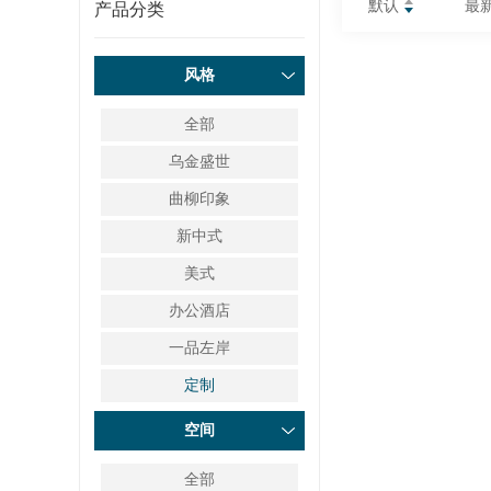
默认
最
产品分类
风格
全部
乌金盛世
曲柳印象
新中式
美式
办公酒店
一品左岸
定制
空间
全部