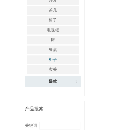
沙发
茶几
椅子
电视柜
床
餐桌
柜子
玄关
爆款
产品搜索
关键词