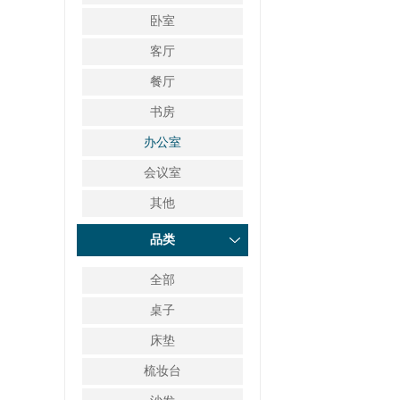
卧室
客厅
餐厅
书房
办公室
会议室
其他
品类
全部
桌子
床垫
梳妆台