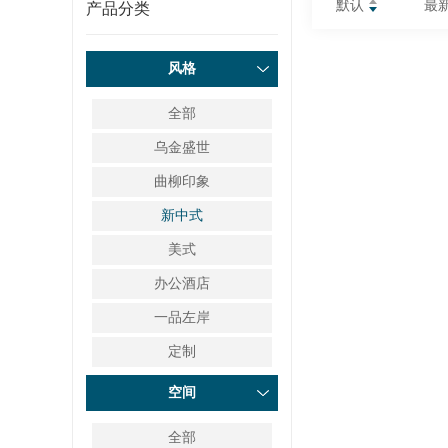
默认
最
产品分类
风格
全部
乌金盛世
曲柳印象
新中式
美式
办公酒店
一品左岸
定制
空间
全部